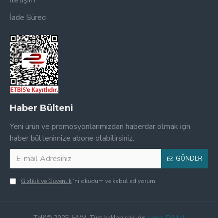
İletişim
İade Süreci
Haber Bülteni
Yeni ürün ve promosyonlarımızdan haberdar olmak için
haber bültenimize abone olabilirsiniz.
GÖNDER
Gizlilik ve Güvenlik
'ni okudum ve kabul ediyorum.
Telif© 2025, HVM, Tüm hakları saklıdır.