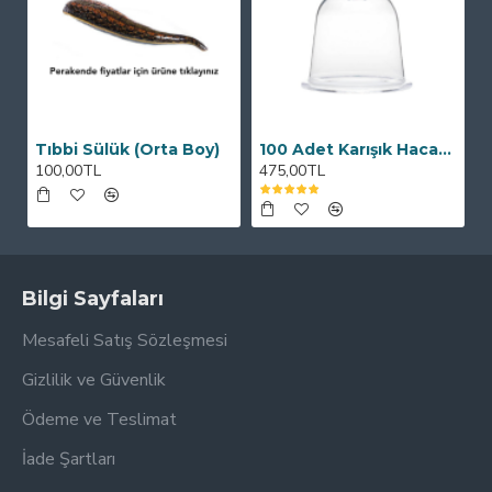
Tıbbi Sülük (Orta Boy)
100 Adet Karışık Hacamat Kupası
100,00TL
475,00TL
Bilgi Sayfaları
Mesafeli Satış Sözleşmesi
Gizlilik ve Güvenlik
Ödeme ve Teslimat
İade Şartları