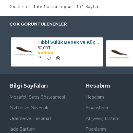
Gösterilen: 1 ile 1 arası, toplam: 1 (1 Sayfa)
ÇOK GÖRÜNTÜLENENLER
Tıbbi Sülük Bebek ve Küçük Boy
80,00TL
Bilgi Sayfaları
Hesabım
Mesafeli Satış Sözleşmesi
Hesabım
Gizlilik ve Güvenlik
Siparişlerim
Ödeme ve Teslimat
Alışveriş Listem
İade Şartları
Puanlarım