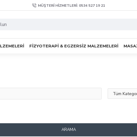
MÜŞTERI HIZMETLERI: 0534 527 19 21
ALZEMELERI
FIZYOTERAPI & EGZERSIZ MALZEMELERI
MASAJ
ARAMA