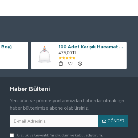
 Boy)
100 Adet Karışık Hacamat Kupası
475,00TL
Haber Bülteni
Yeni ürün ve promosyonlarımızdan haberdar olmak için
haber bültenimize abone olabilirsiniz.
GÖNDER
Gizlilik ve Güvenlik
'ni okudum ve kabul ediyorum.