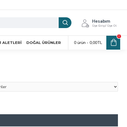
Hesabım
Üye Girişi/ Üye Ol
0
0 ürün - 0,00TL
 ALETLERI
DOĞAL ÜRÜNLER