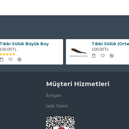
Tıbbi Sülük Büyük Boy
Tıbbi Sülük (Orta
100,00TL
100,00TL
Müşteri Hizmetleri
İletişim
İade Süreci